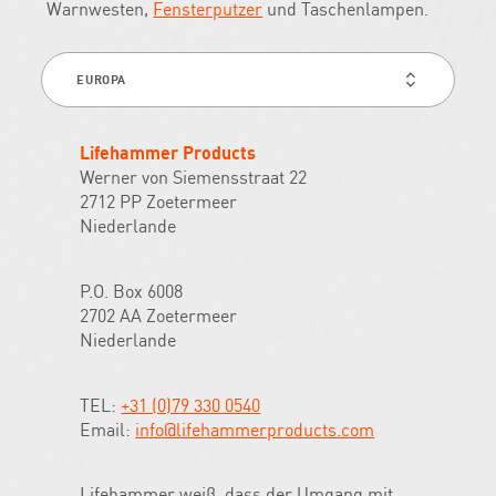
Warnwesten,
Fensterputzer
und Taschenlampen.
CONTACT
INFO
FOR
Lifehammer Products
Werner von Siemensstraat 22
2712 PP Zoetermeer
Niederlande
P.O. Box 6008
2702 AA Zoetermeer
Niederlande
TEL:
+31 (0)79 330 0540
Email:
info@lifehammerproducts.com
Lifehammer weiß, dass der Umgang mit